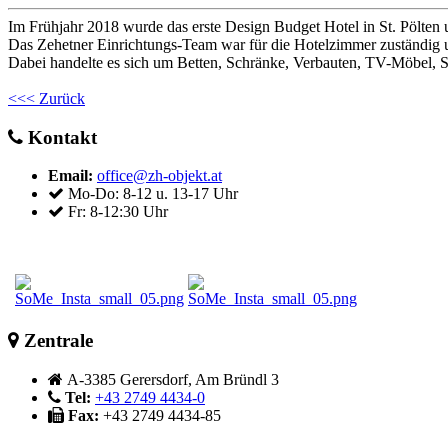
Im Frühjahr 2018 wurde das erste Design Budget Hotel in St. Pölten
Das Zehetner Einrichtungs-Team war für die Hotelzimmer zuständig u
Dabei handelte es sich um Betten, Schränke, Verbauten, TV-Möbel, Si
<<< Zurück
Kontakt
Email:
office@zh-objekt.at
Mo-Do: 8-12 u. 13-17 Uhr
Fr: 8-12:30 Uhr
Zentrale
A-3385 Gerersdorf, Am Bründl 3
Tel:
+43 2749 4434-0
Fax:
+43 2749 4434-85