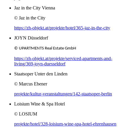
Jaz in the City Vienna
© Jaz in the City
https://zh-objekt.at/projekte/hotel/365-jaz-in-the-city
JOYN Düsseldorf
© UPARTMENTS Real Estate GmbH
https://zh-objekt.at/projekte/serviced-apartments-and-
living/369-joyn-duesseldorf
Staatsoper Unter den Linden
© Marcus Ebener
projekte/kultur-veranstaltungen/142-staatsoper-berlin
Loisium Wine & Spa Hotel
© LOSIUM
projekte/hotel/328-loisium-wine-spa-hotel-ehrenhausen