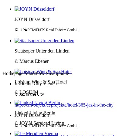
JOYN Düsseldorf
© UPARTMENTS Real Estate GmbH
Staatsoper Unter den Linden
© Marcus Ebener
Homepage Slideshow Smartphone
Loisium Wine & Spa Hotel
Jaz in the City Vienna
© LOSIUM
©
Jaz in the City
https://zh-objekt.at/projekte/hotel/365-jaz-in-the-city
Linked Living Berlin
JOYN Düsseldorf
© JOYN Serviced Living
© UPARTMENTS Real Estate GmbH