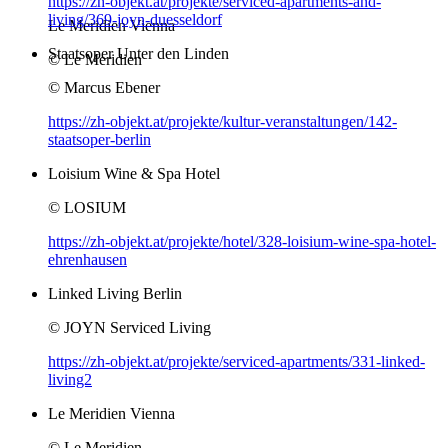
https://zh-objekt.at/projekte/serviced-apartments-and-
living/369-joyn-duesseldorf
Le Meridien Vienna
Staatsoper Unter den Linden
© Le Meridien
© Marcus Ebener
https://zh-objekt.at/projekte/kultur-veranstaltungen/142-
staatsoper-berlin
Loisium Wine & Spa Hotel
© LOSIUM
https://zh-objekt.at/projekte/hotel/328-loisium-wine-spa-hotel-
ehrenhausen
Linked Living Berlin
© JOYN Serviced Living
https://zh-objekt.at/projekte/serviced-apartments/331-linked-
living2
Le Meridien Vienna
© Le Meridien