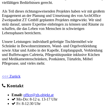
vielfältigen Bedürfnissen gerecht.
Als Teil dieses richtungsweisenden Projektes haben wir mit großem
Engagement an der Planung und Umsetzung des von ArchOffice
Zweiquadrat ZT GmbH geplanten Projektes mitgewirkt. Wir sind
stolz darauf, unsere Expertise einbringen zu können und Räume zu
schaffen, die das Leben von Menschen in schwierigen
Lebensphasen bereichern.
Unsere Leistungen: individuell gefertigte Tischlermöbel wie
Schränke in Bewohnerzimmern, Wand- und Orgelverkleidung
sowie Altar und Ambo in der Kapelle, Empfangspult, Verkleidung
und Buffetwagen Cafeteria, Pflegestützpunkte inklusive Küchen
und Medikamentenschränken, Postkästen, Türtafeln, Möbel
Pflegeoase, und vieles mehr.
<<< Zurück
Kontakt
Email:
office@zh-objekt.at
Mo-Do: 8-12 u. 13-17 Uhr
Fr: 8-12:30 Uhr