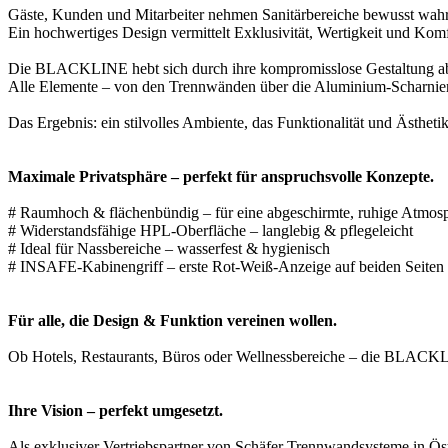
Gäste, Kunden und Mitarbeiter nehmen Sanitärbereiche bewusst wahr
Ein hochwertiges Design vermittelt Exklusivität, Wertigkeit und Ko
Die BLACKLINE hebt sich durch ihre kompromisslose Gestaltung a
Alle Elemente – von den Trennwänden über die Aluminium-Scharniere 
Das Ergebnis: ein stilvolles Ambiente, das Funktionalität und Ästhetik
Maximale Privatsphäre – perfekt für anspruchsvolle Konzepte.
# Raumhoch & flächenbündig – für eine abgeschirmte, ruhige Atmos
# Widerstandsfähige HPL-Oberfläche – langlebig & pflegeleicht
# Ideal für Nassbereiche – wasserfest & hygienisch
# INSAFE-Kabinengriff – erste Rot-Weiß-Anzeige auf beiden Seiten 
Für alle, die Design & Funktion vereinen wollen.
Ob Hotels, Restaurants, Büros oder Wellnessbereiche – die BLACKLIN
Ihre Vision – perfekt umgesetzt.
Als exklusiver Vertriebspartner von Schäfer Trennwandsysteme in Öste