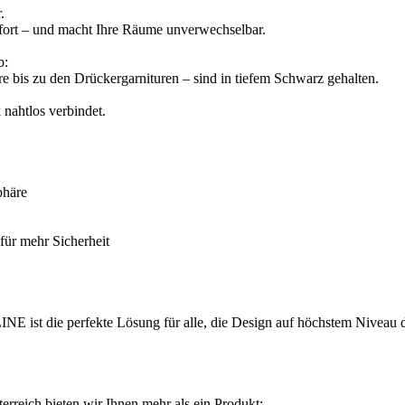
.
mfort – und macht Ihre Räume unverwechselbar.
b:
bis zu den Drückergarnituren – sind in tiefem Schwarz gehalten.
 nahtlos verbindet.
phäre
für mehr Sicherheit
E ist die perfekte Lösung für alle, die Design auf höchstem Niveau 
rreich bieten wir Ihnen mehr als ein Produkt: