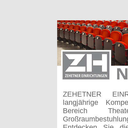
ZEHETNER EINR
langjährige Komp
Bereich Thea
Großraumbestuhlun
Entdecken Sie di