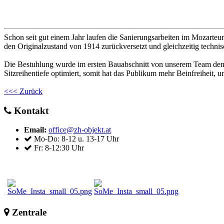
Schon seit gut einem Jahr laufen die Sanierungsarbeiten im Mozarteum 
den Originalzustand von 1914 zurückversetzt und gleichzeitig techni
Die Bestuhlung wurde im ersten Bauabschnitt von unserem Team demont
Sitzreihentiefe optimiert, somit hat das Publikum mehr Beinfreiheit
<<< Zurück
Kontakt
Email:
office@zh-objekt.at
Mo-Do: 8-12 u. 13-17 Uhr
Fr: 8-12:30 Uhr
Zentrale